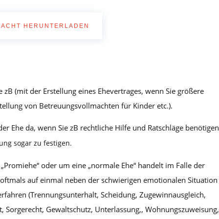
MACHT HERUNTERLADEN
e zB (mit der Erstellung eines Ehevertrages, wenn Sie größere
llung von Betreuungsvollmachten für Kinder etc.).
der Ehe da, wenn Sie zB rechtliche Hilfe und Ratschläge benötige
ung sogar zu festigen.
 „Promiehe“ oder um eine „normale Ehe“ handelt im Falle der
 oftmals auf einmal neben der schwierigen emotionalen Situation
Verfahren (Trennungsunterhalt, Scheidung, Zugewinnausgleich,
t, Sorgerecht, Gewaltschutz, Unterlassung,, Wohnungszuweisung