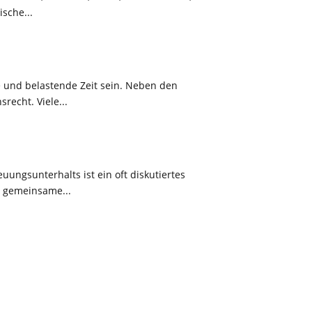
sche...
 und belastende Zeit sein. Neben den
recht. Viele...
ungsunterhalts ist ein oft diskutiertes
m gemeinsame...