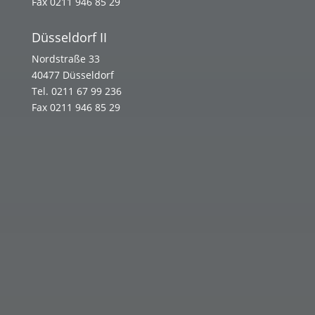
Fax 0211 946 85 29
Düsseldorf II
Nordstraße 33
40477 Düsseldorf
Tel. 0211 67 99 236
Fax 0211 946 85 29
Name
Email Adresse
Mein Anliegen
Ich stimme der Verarbeitung meiner oben
angegebenen personenbezogenen Daten gemäß der
Zustimmung zur Datenverarbeitung zu.